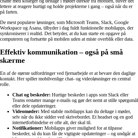
chatte med kolleger og deltage i møder direkte fra mobilen, bliver det
lettere at reagere hurtigt og holde projekterne i gang – også når du er
på farten.
De mest populære løsninger, som Microsoft Teams, Slack, Google
Workspace og Asana, tilbyder i dag fuldt funktionelle mobilapps, der
synkroniserer i realtid. Det betyder, at du kan starte en opgave på
computeren og fortsætte på mobilen uden at miste overblik eller data.
Effektiv kommunikation – også på små
skærme
En af de største udfordringer ved fjernarbejde er at bevare den daglige
kontakt. Her spiller mobilvenlige chat- og videoløsninger en central
rolle.
Chat og beskeder:
Hurtige beskeder i apps som Slack eller
Teams erstatter mange e-mails og gør det nemt at stille spørgsmål
eller dele opdateringer.
Videomøder:
Med stabile mobilapps kan du deltage i møder,
selv når du ikke sidder ved skrivebordet. Et headset og en god
internetforbindelse er ofte alt, der skal til.
Notifikationer:
Mobilapps giver mulighed for at tilpasse
beskeder, så du kun får de vigtigste opdateringer – og undgår at