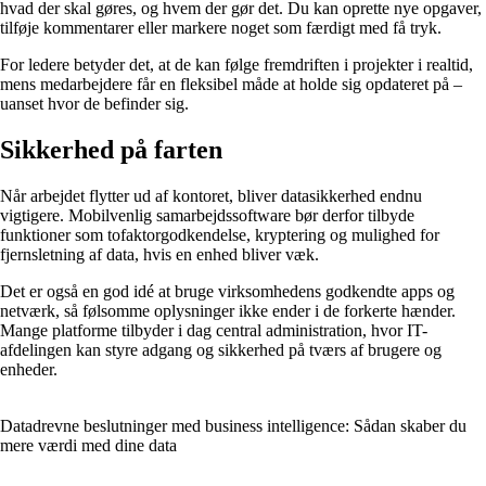
hvad der skal gøres, og hvem der gør det. Du kan oprette nye opgaver,
tilføje kommentarer eller markere noget som færdigt med få tryk.
For ledere betyder det, at de kan følge fremdriften i projekter i realtid,
mens medarbejdere får en fleksibel måde at holde sig opdateret på –
uanset hvor de befinder sig.
Sikkerhed på farten
Når arbejdet flytter ud af kontoret, bliver datasikkerhed endnu
vigtigere. Mobilvenlig samarbejdssoftware bør derfor tilbyde
funktioner som tofaktorgodkendelse, kryptering og mulighed for
fjernsletning af data, hvis en enhed bliver væk.
Det er også en god idé at bruge virksomhedens godkendte apps og
netværk, så følsomme oplysninger ikke ender i de forkerte hænder.
Mange platforme tilbyder i dag central administration, hvor IT-
afdelingen kan styre adgang og sikkerhed på tværs af brugere og
enheder.
Datadrevne beslutninger med business intelligence: Sådan skaber du
mere værdi med dine data