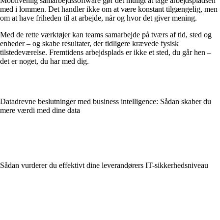
Mobilvenlig samarbejdssoftware gør det muligt at tage arbejdspladsen
med i lommen. Det handler ikke om at være konstant tilgængelig, men
om at have friheden til at arbejde, når og hvor det giver mening.
Med de rette værktøjer kan teams samarbejde på tværs af tid, sted og
enheder – og skabe resultater, der tidligere krævede fysisk
tilstedeværelse. Fremtidens arbejdsplads er ikke et sted, du går hen –
det er noget, du har med dig.
Datadrevne beslutninger med business intelligence: Sådan skaber du
mere værdi med dine data
Sådan vurderer du effektivt dine leverandørers IT-sikkerhedsniveau