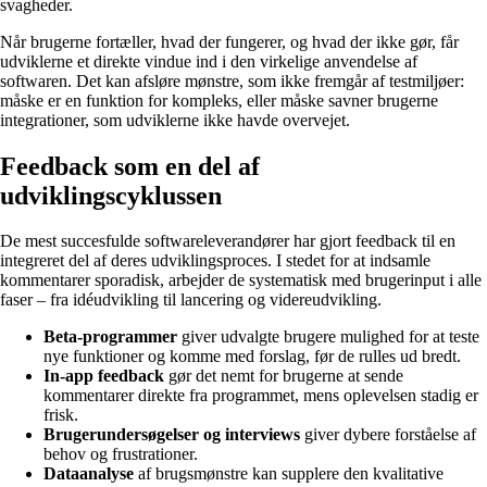
svagheder.
Når brugerne fortæller, hvad der fungerer, og hvad der ikke gør, får
udviklerne et direkte vindue ind i den virkelige anvendelse af
softwaren. Det kan afsløre mønstre, som ikke fremgår af testmiljøer:
måske er en funktion for kompleks, eller måske savner brugerne
integrationer, som udviklerne ikke havde overvejet.
Feedback som en del af
udviklingscyklussen
De mest succesfulde softwareleverandører har gjort feedback til en
integreret del af deres udviklingsproces. I stedet for at indsamle
kommentarer sporadisk, arbejder de systematisk med brugerinput i alle
faser – fra idéudvikling til lancering og videreudvikling.
Beta-programmer
giver udvalgte brugere mulighed for at teste
nye funktioner og komme med forslag, før de rulles ud bredt.
In-app feedback
gør det nemt for brugerne at sende
kommentarer direkte fra programmet, mens oplevelsen stadig er
frisk.
Brugerundersøgelser og interviews
giver dybere forståelse af
behov og frustrationer.
Dataanalyse
af brugsmønstre kan supplere den kvalitative