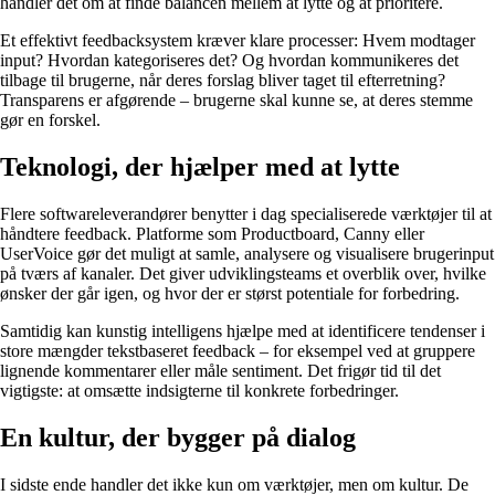
handler det om at finde balancen mellem at lytte og at prioritere.
Et effektivt feedbacksystem kræver klare processer: Hvem modtager
input? Hvordan kategoriseres det? Og hvordan kommunikeres det
tilbage til brugerne, når deres forslag bliver taget til efterretning?
Transparens er afgørende – brugerne skal kunne se, at deres stemme
gør en forskel.
Teknologi, der hjælper med at lytte
Flere softwareleverandører benytter i dag specialiserede værktøjer til at
håndtere feedback. Platforme som Productboard, Canny eller
UserVoice gør det muligt at samle, analysere og visualisere brugerinput
på tværs af kanaler. Det giver udviklingsteams et overblik over, hvilke
ønsker der går igen, og hvor der er størst potentiale for forbedring.
Samtidig kan kunstig intelligens hjælpe med at identificere tendenser i
store mængder tekstbaseret feedback – for eksempel ved at gruppere
lignende kommentarer eller måle sentiment. Det frigør tid til det
vigtigste: at omsætte indsigterne til konkrete forbedringer.
En kultur, der bygger på dialog
I sidste ende handler det ikke kun om værktøjer, men om kultur. De