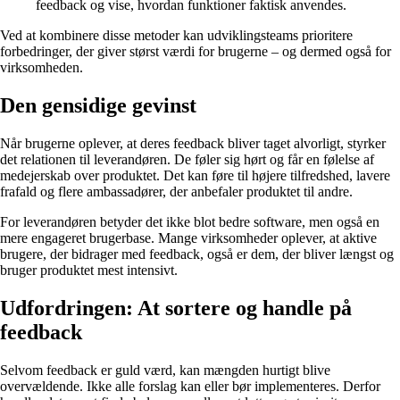
feedback og vise, hvordan funktioner faktisk anvendes.
Ved at kombinere disse metoder kan udviklingsteams prioritere
forbedringer, der giver størst værdi for brugerne – og dermed også for
virksomheden.
Den gensidige gevinst
Når brugerne oplever, at deres feedback bliver taget alvorligt, styrker
det relationen til leverandøren. De føler sig hørt og får en følelse af
medejerskab over produktet. Det kan føre til højere tilfredshed, lavere
frafald og flere ambassadører, der anbefaler produktet til andre.
For leverandøren betyder det ikke blot bedre software, men også en
mere engageret brugerbase. Mange virksomheder oplever, at aktive
brugere, der bidrager med feedback, også er dem, der bliver længst og
bruger produktet mest intensivt.
Udfordringen: At sortere og handle på
feedback
Selvom feedback er guld værd, kan mængden hurtigt blive
overvældende. Ikke alle forslag kan eller bør implementeres. Derfor