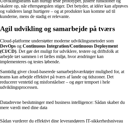
Udviklingsteams kan hurtigt teste prototyper, justere funktioner og
skalere op, når efterspørgslen stiger. Det betyder, at idéer kan afprøves
og valideres langt hurtigere – og at produkter kan komme ud til
kunderne, mens de stadig er relevante.
Agil udvikling og samarbejde på tværs
Cloud-platforme understøtter moderne udviklingsmetoder som
DevOps
og
Continuous Integration/Continuous Deployment
(CI/CD)
. Det gør det muligt for udviklere, testere og driftsfolk at
arbejde tæt sammen i et fælles miljø, hvor ændringer kan
implementeres og testes løbende.
Samtidig giver cloud-baserede samarbejdsværktøjer mulighed for, at
teams kan arbejde effektivt på tværs af lande og tidszoner. Det
reducerer ventetid og misforståelser – og øger tempoet i hele
udviklingsprocessen.
Datadrevne beslutninger med business intelligence: Sådan skaber du
mere værdi med dine data
Sådan vurderer du effektivt dine leverandørers IT-sikkerhedsniveau