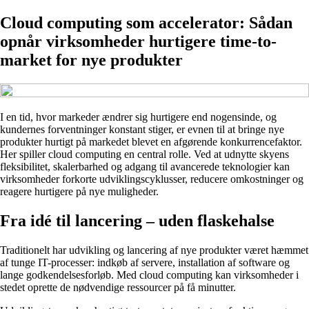
Cloud computing som accelerator: Sådan
opnår virksomheder hurtigere time-to-
market for nye produkter
I en tid, hvor markeder ændrer sig hurtigere end nogensinde, og
kundernes forventninger konstant stiger, er evnen til at bringe nye
produkter hurtigt på markedet blevet en afgørende konkurrencefaktor.
Her spiller cloud computing en central rolle. Ved at udnytte skyens
fleksibilitet, skalerbarhed og adgang til avancerede teknologier kan
virksomheder forkorte udviklingscyklusser, reducere omkostninger og
reagere hurtigere på nye muligheder.
Fra idé til lancering – uden flaskehalse
Traditionelt har udvikling og lancering af nye produkter været hæmmet
af tunge IT-processer: indkøb af servere, installation af software og
lange godkendelsesforløb. Med cloud computing kan virksomheder i
stedet oprette de nødvendige ressourcer på få minutter.