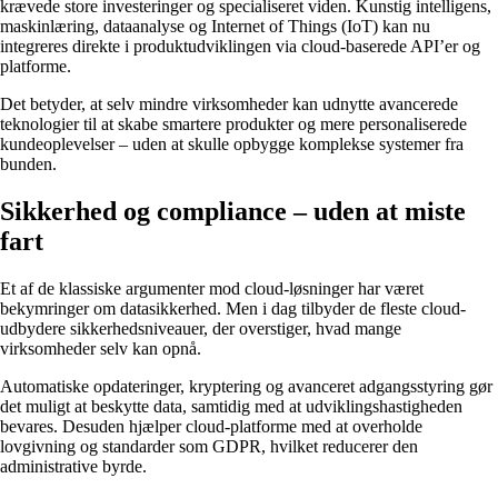
krævede store investeringer og specialiseret viden. Kunstig intelligens,
maskinlæring, dataanalyse og Internet of Things (IoT) kan nu
integreres direkte i produktudviklingen via cloud-baserede API’er og
platforme.
Det betyder, at selv mindre virksomheder kan udnytte avancerede
teknologier til at skabe smartere produkter og mere personaliserede
kundeoplevelser – uden at skulle opbygge komplekse systemer fra
bunden.
Sikkerhed og compliance – uden at miste
fart
Et af de klassiske argumenter mod cloud-løsninger har været
bekymringer om datasikkerhed. Men i dag tilbyder de fleste cloud-
udbydere sikkerhedsniveauer, der overstiger, hvad mange
virksomheder selv kan opnå.
Automatiske opdateringer, kryptering og avanceret adgangsstyring gør
det muligt at beskytte data, samtidig med at udviklingshastigheden
bevares. Desuden hjælper cloud-platforme med at overholde
lovgivning og standarder som GDPR, hvilket reducerer den
administrative byrde.