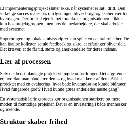
Et implementeringsprojekt slutter ikke, når systemet er sat i drift. Den
virkelige succes måles på, om løsningen bliver brugt og skaber værdi i
hverdagen. Derfor skal ejerskabet forankres i organisationen – ikke
kun hos projektgruppen, men hos de medarbejdere, der skal arbejde
med systemet.
Superbrugere og lokale ambassadører kan spille en central rolle her. De
kan hjælpe kolleger, samle feedback og sikre, at erfaringer bliver delt.
Det kræver, at de får tid, støtte og anerkendelse for deres indsats.
Lær af processen
Selv det bedst planlagte projekt vil møde udfordringer. Det afgørende
er, hvordan man håndterer dem – og hvad man lærer af dem. Afslut
projektet med en evaluering, hvor både leverandør og kunde bidrager.
Hvad fungerede godt? Hvad kunne gøres anderledes næste gang?
En systematisk læringsproces gør organisationen stærkere og mere
moden til fremtidige projekter. Det er en investering i både mennesker
og metode.
Struktur skaber frihed