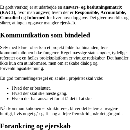
Et godt værktøj er at udarbejde en
ansvars- og beslutningsmatrix
(RACI)
, hvor man angiver, hvem der er
Responsible
,
Accountable
,
Consulted
og
Informed
for hver hovedopgave. Det giver overblik og
sikrer, at ingen opgaver mangler ejerskab.
Kommunikation som bindeled
Selv med klare roller kan et projekt falde fra hinanden, hvis
kommunikationen ikke fungerer. Regelmæssige statusmøder, tydelige
referater og en fælles projektplatform er vigtige redskaber. Det handler
ikke kun om at informere, men om at skabe dialog og
forventningsafstemning.
En god tommelfingerregel er, at alle i projektet skal vide:
Hvad der er besluttet.
Hvad der skal ske næste gang.
Hvem der har ansvaret for at få det til at ske.
Når kommunikationen er struktureret, bliver det lettere at reagere
hurtigt, hvis noget går galt – og at fejre fremskridt, når det går godt.
Forankring og ejerskab