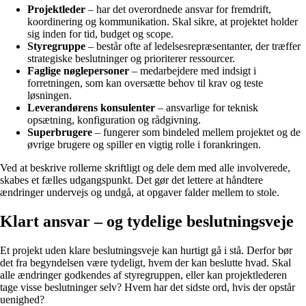
Projektleder
– har det overordnede ansvar for fremdrift,
koordinering og kommunikation. Skal sikre, at projektet holder
sig inden for tid, budget og scope.
Styregruppe
– består ofte af ledelsesrepræsentanter, der træffer
strategiske beslutninger og prioriterer ressourcer.
Faglige nøglepersoner
– medarbejdere med indsigt i
forretningen, som kan oversætte behov til krav og teste
løsningen.
Leverandørens konsulenter
– ansvarlige for teknisk
opsætning, konfiguration og rådgivning.
Superbrugere
– fungerer som bindeled mellem projektet og de
øvrige brugere og spiller en vigtig rolle i forankringen.
Ved at beskrive rollerne skriftligt og dele dem med alle involverede,
skabes et fælles udgangspunkt. Det gør det lettere at håndtere
ændringer undervejs og undgå, at opgaver falder mellem to stole.
Klart ansvar – og tydelige beslutningsveje
Et projekt uden klare beslutningsveje kan hurtigt gå i stå. Derfor bør
det fra begyndelsen være tydeligt, hvem der kan beslutte hvad. Skal
alle ændringer godkendes af styregruppen, eller kan projektlederen
tage visse beslutninger selv? Hvem har det sidste ord, hvis der opstår
uenighed?