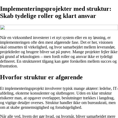
Implementeringsprojekter med struktur:
Skab tydelige roller og klart ansvar
Når en virksomhed investerer i et nyt system eller en ny løsning, er
implementeringen ofte den mest afgørende fase. Det er her, visionen
skal omsættes til virkelighed, og hvor samarbejdet mellem leverandør,
projektleder og brugere bliver sat på prøve. Mange projekter fejler ikke
på grund af teknologien – men fordi roller og ansvar ikke er tydeligt
defineret. En struktureret tilgang kan gøre forskellen mellem succes og
frustration.
Hvorfor struktur er afgørende
Et implementeringsprojekt involverer typisk mange aktører: ledelse, IT-
afdeling, eksterne konsulenter og slutbrugere. Uden en klar struktur
risikerer man, at opgaver overlapper, beslutninger trækkes i langdrag,
og vigtige detaljer overses. Struktur handler ikke om bureaukrati, men
om at skabe gennemsigtighed og forudsigelighed.
Når alle ved, hvem der gør hvad, og hvornår, bliver samarbejdet mere